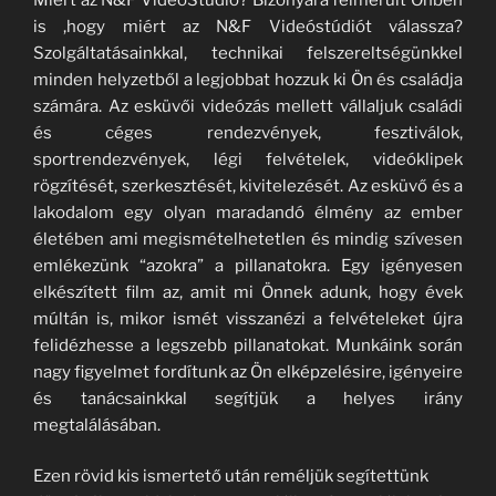
is ,hogy miért az N&F Videóstúdiót válassza?
Szolgáltatásainkkal, technikai felszereltségünkkel
minden helyzetből a legjobbat hozzuk ki Ön és családja
számára. Az esküvői videózás mellett vállaljuk családi
és céges rendezvények, fesztiválok,
sportrendezvények, légi felvételek, videóklipek
rögzítését, szerkesztését, kivitelezését. Az esküvő és a
lakodalom egy olyan maradandó élmény az ember
életében ami megismételhetetlen és mindig szívesen
emlékezünk “azokra” a pillanatokra. Egy igényesen
elkészített film az, amit mi Önnek adunk, hogy évek
múltán is, mikor ismét visszanézi a felvételeket újra
felidézhesse a legszebb pillanatokat. Munkáink során
nagy figyelmet fordítunk az Ön elképzelésire, igényeire
és tanácsainkkal segítjük a helyes irány
megtalálásában.
Ezen rövid kis ismertető után reméljük segítettünk