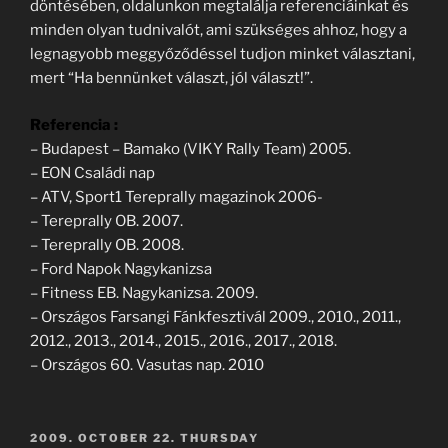
döntésében, oldalunkon megtalálja referenciáinkat és
minden olyan tudnivalót, ami szükséges ahhoz, hogy a
legnagyobb meggyőződéssel tudjon minket választani,
mert “Ha bennünket választ, jól választ!”.
Referencia :
– Budapest – Bamako (VIKY Rally Team) 2005.
– EON Családi nap
– ATV, Sport1 Tereprally magazinok 2006-
– Tereprally OB. 2007.
– Tereprally OB. 2008.
– Ford Napok Nagykanizsa
– Fitness EB. Nagykanizsa. 2009.
– Országos Farsangi Fánkfesztivál 2009., 2010., 2011.,
2012., 2013., 2014., 2015., 2016., 2017., 2018.
– Országos 60. Vasutas nap. 2010
POSTED
2009. OCTOBER 22. THURSDAY