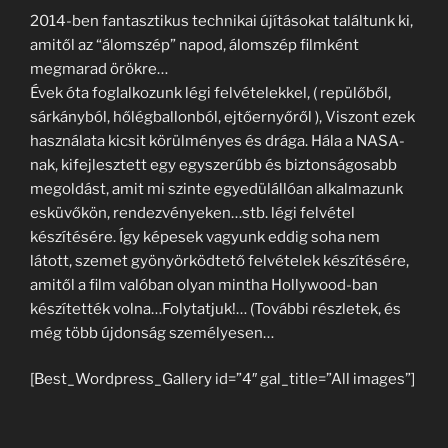
2014-ben fantasztikus technikai újításokat találtunk ki,
amitől az “álomszép” napod, álomszép filmként
megmarad örökre…
Évek óta foglalkozunk légi felvételekkel, ( repülőből,
sárkányból, hőlégballonból, ejtőernyőről ), Viszont ezek
használata kicsit körülményes és drága. Hála a NASA-
nak, kifejlesztett egy egyszerűbb és biztonságosabb
megoldást, amit mi szinte egyedülállóan alkalmazunk
esküvőkön, rendezvényeken…stb. légi felvétel
készítésére. Így képesek vagyunk eddig soha nem
látott, szemet gyönyörködtető felvételek készítésére,
amitől a film valóban olyan mintha Hollywood-ban
készítették volna…Folytatjuk!… (További részletek, és
még több újdonság személyesen…
[Best_Wordpress_Gallery id=”4″ gal_title=”All images”]