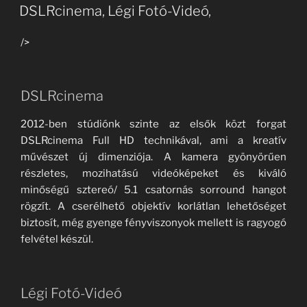
ON
DSLRcinema, Légi Fotó-Videó,
/>
DSLRcinema
2012-ben stúdiónk szinte az elsők közt forgat
DSLRcinema Full HD technikával, ami a kreatív
művészet új dimenziója. A kamera gyönyörűen
részletes, mozihatású videóképeket és kiváló
minőségű sztereó/ 5.1 csatornás sorround hangot
rögzít. A cserélhető objektív korlátlan lehetőséget
biztosít, még gyenge fényviszonyok mellett is ragyogó
felvétel készül.
Légi Fotó-Videó