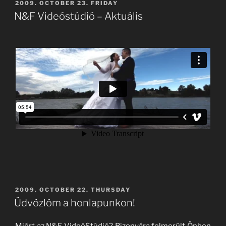
POSTED
2009. OCTOBER 23. FRIDAY
ON
N&F Videóstúdió – Aktuális
POSTED
2009. OCTOBER 22. THURSDAY
ON
Üdvözlöm a honlapunkon!
Miért az N&F VideóStúdió? Bizonyára felmerült Önben