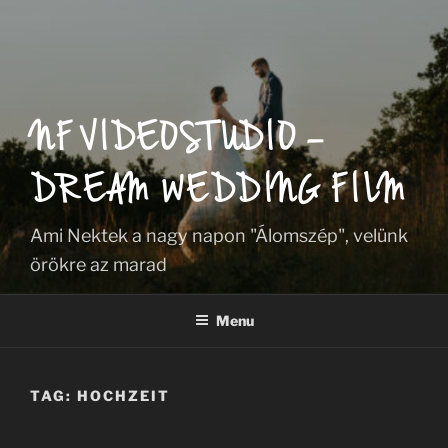
NF VIDEOSTUDIO –
DREAM WEDDING FILM
Ami Nektek a nagy napon "Álomszép", velünk
örökre az marad
Menu
TAG:
HOCHZEIT