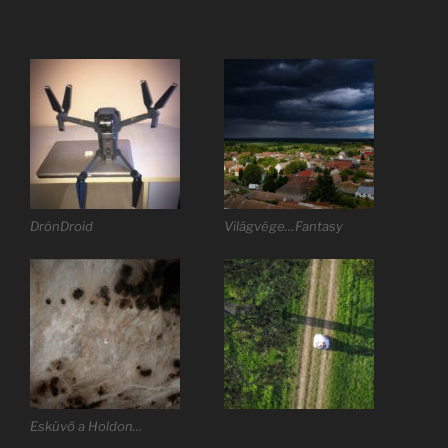
DrónDroid
Világvége…Fantasy
Esküvő a Holdon…