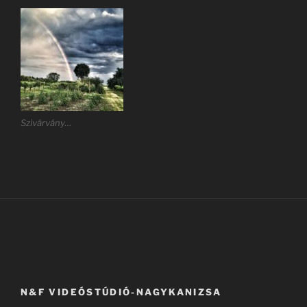
Szivárvány…
N&F VIDEÓSTÚDIÓ-NAGYKANIZSA