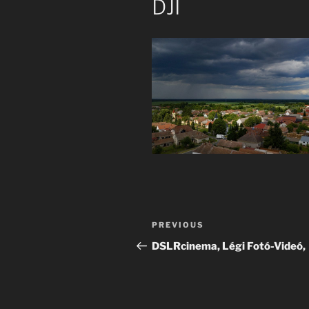
DJI
Post
Previous
PREVIOUS
navigation
Post
DSLRcinema, Légi Fotó-Videó,