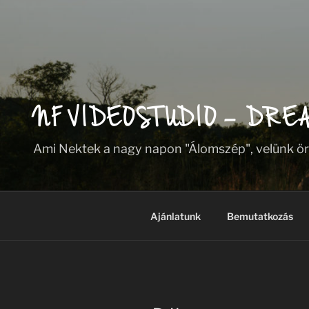
NF VIDEOSTUDIO – DRE
Ami Nektek a nagy napon "Álomszép", velünk ö
Ajánlatunk
Bemutatkozás