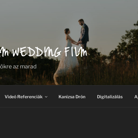
AM WEDDING FILM
rökre az marad
Videó Referenciák
Kanizsa Drón
Digitalizálás
A