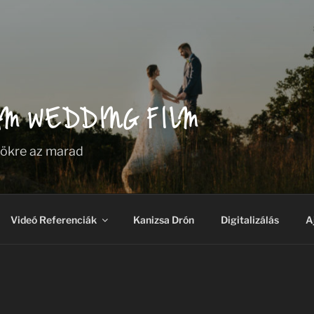
AM WEDDING FILM
rökre az marad
Videó Referenciák
Kanizsa Drón
Digitalizálás
A