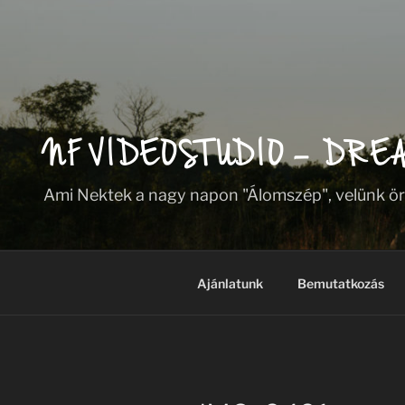
NF VIDEOSTUDIO – DRE
Ami Nektek a nagy napon "Álomszép", velünk ö
Ajánlatunk
Bemutatkozás